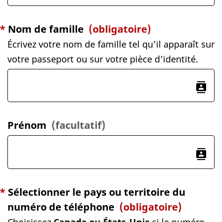
*
Nom de famille
(obligatoire)
Écrivez votre nom de famille tel qu'il apparaît sur
votre passeport ou sur votre pièce d'identité.
contacts
Prénom
(facultatif)
contacts
*
Sélectionner le pays ou territoire du
numéro de téléphone
(obligatoire)
Choisissez
Canada ou États-Unis
si le numéro