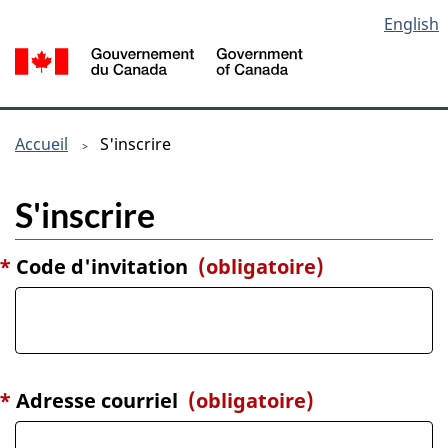
S
Passer au contenu principal
Passer à « À propos de cet application »
English
Gouvernement du Canada /
Government of Canada
Vous êtes ici :
S'inscrire
Accueil
S'inscrire
*
Code d'invitation
(obligatoire)
*
Adresse courriel
(obligatoire)